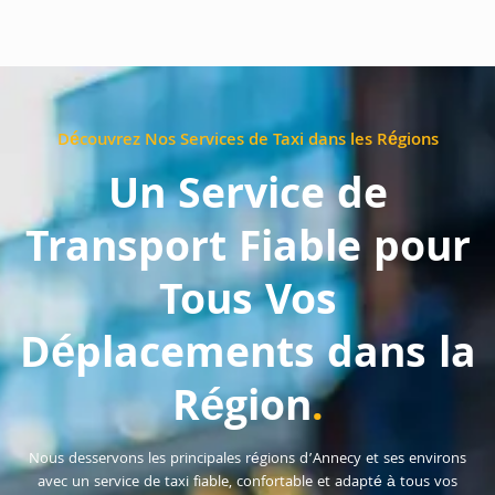
Découvrez Nos Services de Taxi dans les Régions
Un Service de
Transport Fiable pour
Tous Vos
Déplacements dans la
Région
.
Nous desservons les principales régions d’Annecy et ses environs
avec un service de taxi fiable, confortable et adapté à tous vos